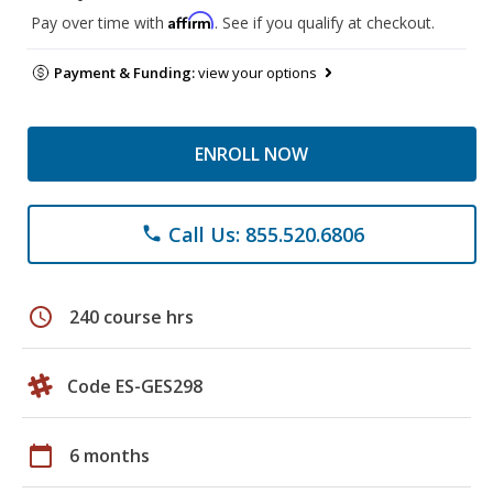
Affirm
Pay over time with
. See if you qualify at checkout.
Payment & Funding:
view your options
ENROLL NOW
Call Us: 855.520.6806
phone
schedule
240 course hrs
Code ES-GES298
calendar_today
6 months