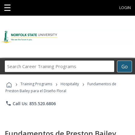
☰
LOGIN
Search
Go
Career
Training
›
›
›
Programs
Training Programs
Hospitality
Fundamentos de
Preston Bailey para el Diseño Floral
phone
Call Us: 855.520.6806
Fundamentos de Preston Bailey