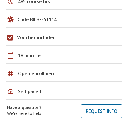
schedule
485 course hrs
Code BIL-GES1114
Voucher included
calendar_today
18 months
grid_on
Open enrollment
speed
Self paced
Have a question?
REQUEST INFO
We're here to help