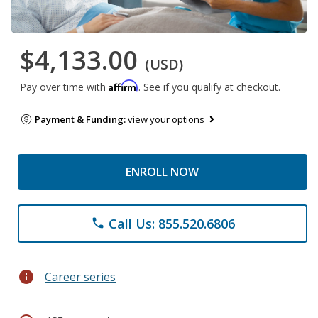
$4,133.00
(USD)
Affirm
Pay over time with
. See if you qualify at checkout.
Payment & Funding:
view your options
ENROLL NOW
Call Us: 855.520.6806
phone
info
Career series