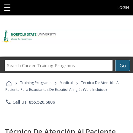
☰
LOGIN
Search
Go
Career
Training
›
›
›
Programs
Training Programs
Medical
Técnico De Atención Al
Paciente Para Estudiantes De Español A Inglés (Vale Incluido)
phone
Call Us: 855.520.6806
Técnico De Atención Al Paciente