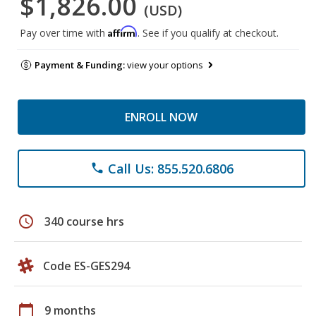
$1,826.00
(USD)
Affirm
Pay over time with
. See if you qualify at checkout.
Payment & Funding:
view your options
ENROLL NOW
Call Us: 855.520.6806
phone
schedule
340 course hrs
Code ES-GES294
calendar_today
9 months