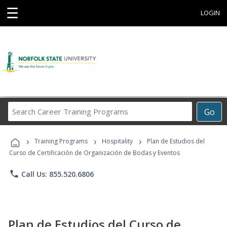
☰
LOGIN
Search
Go
Career
Training
›
›
›
Programs
Training Programs
Hospitality
Plan de Estudios del
Curso de Certificación de Organización de Bodas y Eventos
phone
Call Us: 855.520.6806
Plan de Estudios del Curso de