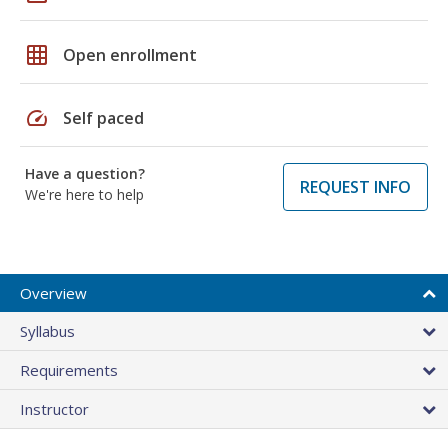
grid_on
Open enrollment
speed
Self paced
Have a question?
REQUEST INFO
We're here to help
Overview
Syllabus
Requirements
Instructor