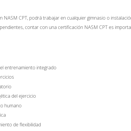
ción NASM CPT, podrá trabajar en cualquier gimnasio o instalaci
endientes, contar con una certificación NASM CPT es important
el entrenamiento integrado
rcicios
atorio
tica del ejercicio
nto humano
ica
ento de flexibilidad