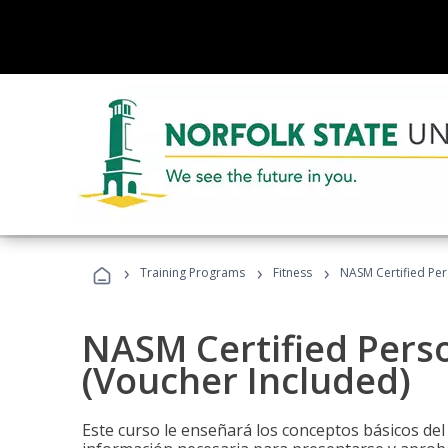
›
›
›
Training Programs
Fitness
NASM Certified Per
NASM Certified Perso
(Voucher Included)
Este curso le enseñará los conceptos básicos del