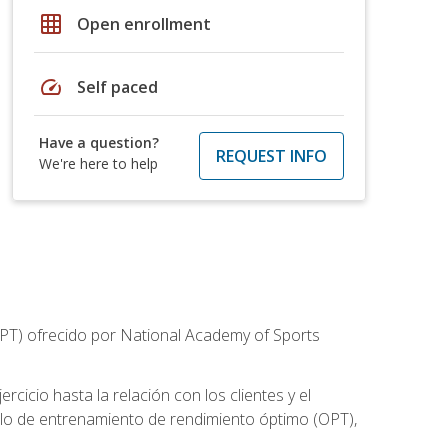
grid_on
Open enrollment
speed
Self paced
Have a question?
REQUEST INFO
We're here to help
CPT) ofrecido por National Academy of Sports
cicio hasta la relación con los clientes y el
elo de entrenamiento de rendimiento óptimo (OPT),