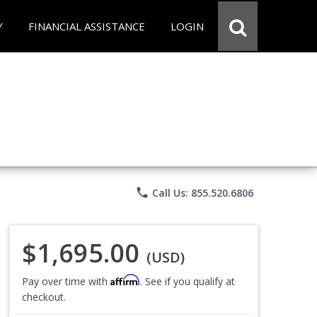
Y
FINANCIAL ASSISTANCE
LOGIN
phone
Call Us: 855.520.6806
$1,695.00
(USD)
Affirm
Pay over time with
. See if you qualify at
checkout.