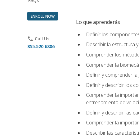
FAQs
ENROLL NOW
Lo que aprenderás
Definir los componente
phone
Call Us:
Describir la estructura 
855.520.6806
Comprender los métodos
Comprender la biomecán
Definir y comprender la 
Definir y describir los
Comprender la importanci
entrenamiento de velocid
Definir y describir las 
Comprender la importanc
Describir las característ