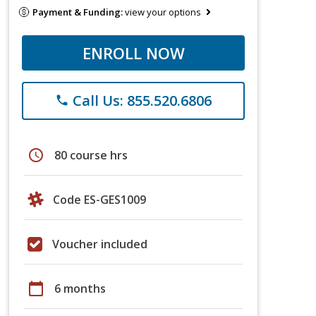
Payment & Funding:
view your options
ENROLL NOW
Call Us: 855.520.6806
phone
schedule
80 course hrs
Code ES-GES1009
Voucher included
calendar_today
6 months