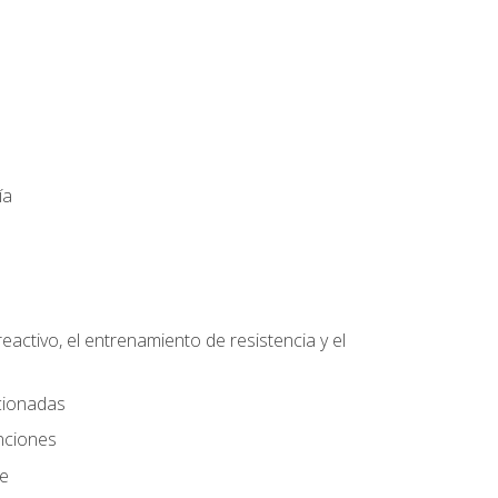
ía
eactivo, el entrenamiento de resistencia y el
ccionadas
nciones
te