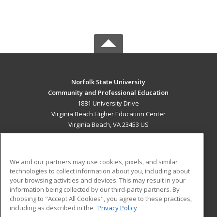
Norfolk State University
Community and Professional Education
1881 University Drive
Virginia Beach Higher Education Center
Virginia Beach, VA 23453 US
MAIN CONTENT
Career Training
We and our partners may use cookies, pixels, and similar
technologies to collect information about you, including about
ADDITIONAL RESOURCES
your browsing activities and devices. This may result in your
information being collected by our third-party partners. By
Military
Student Blog
choosing to "Accept All Cookies", you agree to these practices,
Financial Assistance
including as described in the
Privacy Policy
Help