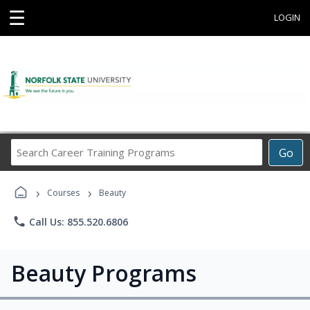
☰
LOGIN
Search
Go
Career
Training
›
›
Programs
Courses
Beauty
phone
Call Us: 855.520.6806
Beauty Programs